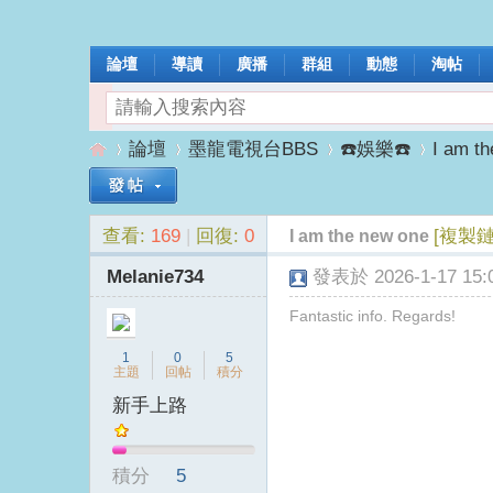
論壇
導讀
廣播
群組
動態
淘帖
論壇
墨龍電視台BBS
☎️娛樂☎️
I am t
查看:
169
|
回復:
0
[複製鏈
I am the new one
墨
»
›
›
›
Melanie734
發表於 2026-1-17 15:0
Fantastic info. Regards!
1
0
5
主題
回帖
積分
新手上路
龍
積分
5