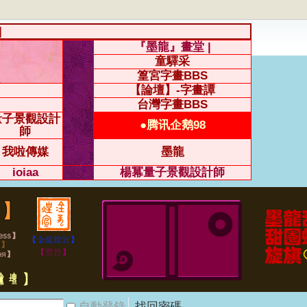
|
『墨龍』畫堂 |
童驛采
篁宮字畫BBS
【論壇】-字畫譚
台灣字畫BBS
量子景觀設計
●腾讯企鹅98
師
我啦傳媒
墨龍
ioiaa
楊冪量子景觀設計師
自動登錄
找回密碼