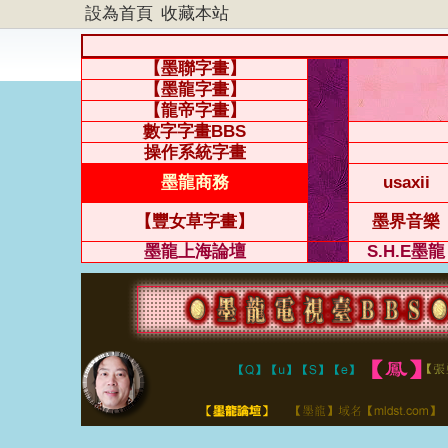
設為首頁
收藏本站
【墨聯字畫】
【墨龍字畫】
【龍帝字畫】
數字字畫BBS
操作系統字畫
墨龍商務
usaxii
【豐女草字畫】
墨界音樂
墨龍上海論壇
S.H.E墨龍