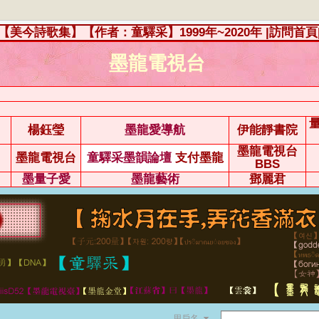
【美今詩歌集】【作者：童驛采】1999年~2020年
|訪問首頁
墨龍電視台
楊鈺瑩
墨龍愛導航
伊能靜書院
墨龍電視台
墨龍電視台
童驛采墨韻論壇
支付墨龍
BBS
墨量子愛
墨龍藝術
鄧麗君
用戶名