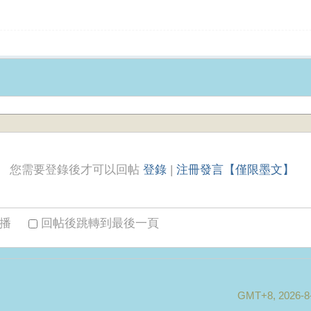
您需要登錄後才可以回帖
登錄
|
注冊發言【僅限墨文】
播
回帖後跳轉到最後一頁
GMT+8, 2026-8-