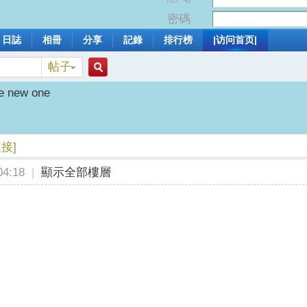
密碼
日誌
相冊
分享
記錄
排行榜
|访问首页|
帖子
搜
he new one
索
接]
4:18
|
顯示全部樓層