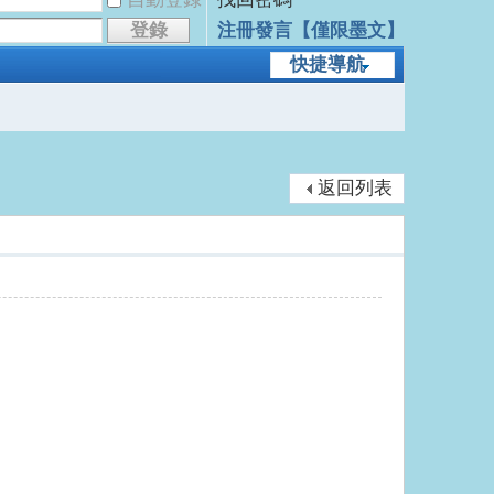
登錄
注冊發言【僅限墨文】
快捷導航
返回列表