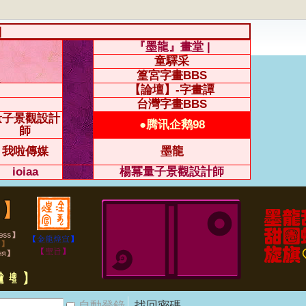
|
『墨龍』畫堂 |
童驛采
篁宮字畫BBS
【論壇】-字畫譚
台灣字畫BBS
量子景觀設計
●腾讯企鹅98
師
我啦傳媒
墨龍
ioiaa
楊冪量子景觀設計師
自動登錄
找回密碼