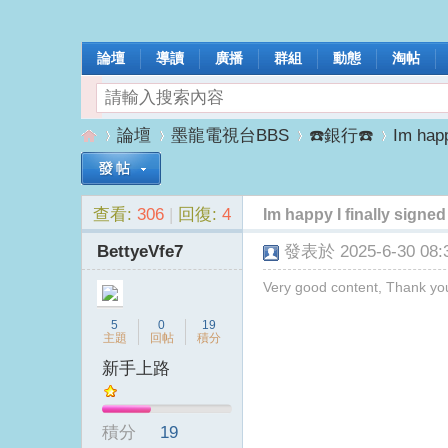
論壇
導讀
廣播
群組
動態
淘帖
論壇
墨龍電視台BBS
☎️銀行☎️
Im happ
查看:
306
|
回復:
4
Im happy I finally signed
墨
»
›
›
›
BettyeVfe7
發表於 2025-6-30 08:3
Very good content, Thank yo
5
0
19
主題
回帖
積分
新手上路
龍
積分
19