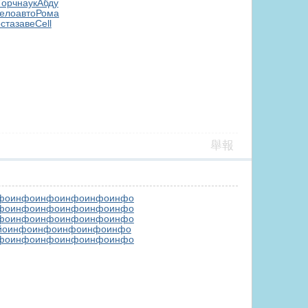
Горч
наук
Абду
ело
авто
Рома
ста
заве
Cell
舉報
фо
инфо
инфо
инфо
инфо
инфо
фо
инфо
инфо
инфо
инфо
инфо
фо
инфо
инфо
инфо
инфо
инфо
йо
инфо
инфо
инфо
инфо
инфо
фо
инфо
инфо
инфо
инфо
инфо