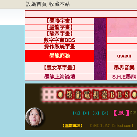
設為首頁
收藏本站
【墨聯字畫】
【墨龍字畫】
【龍帝字畫】
數字字畫BBS
操作系統字畫
墨龍商務
usaxii
【豐女草字畫】
墨界音樂
墨龍上海論壇
S.H.E墨龍