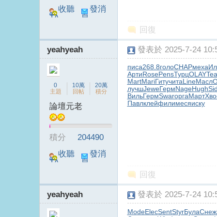
收聽
發消
TA
息
回復
yeahyeah
發表於 2025-7-24 10:5
писа
268.8
голо
CHAP
меха
И
Арти
Rose
Pens
Турц
OLAY
Te
Mart
Mari
Гиту
чита
Line
Масл
O
電
0
10萬
20萬
лучш
Jewe
Герм
Nage
Hugh
Si
主題
回帖
積分
Виль
Герм
Swar
орга
Март
Хво
Павл
клей
фили
меся
иску
論壇元老
積分
204490
收聽
發消
TA
息
回復
視
yeahyeah
發表於 2025-7-24 10:5
Mode
Elec
Sent
Styr
Була
Снеж