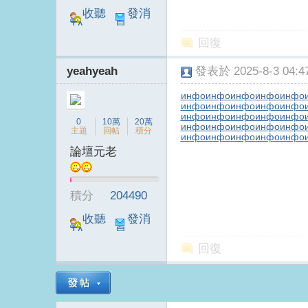
收聽
發消
TA
息
回復
B
yeahyeah
發表於 2025-8-3 04:47
инфо
инфо
инфо
инфо
инфо
инфо
инфо
инфо
инфо
инфо
инфо
инфо
инфо
инфо
инфо
0
10萬
20萬
инфо
инфо
инфо
инфо
инфо
主題
回帖
積分
инфо
инфо
инфо
инфо
инфо
論壇元老
S
積分
204490
收聽
發消
TA
息
回復