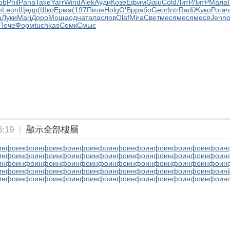
ob
Phil
Pana
Take
Yarr
Wind
Alek
Ауди
Козе
Ефим
Gaiu
Cold
ЛитР
ЛитР
Мала
m
Leon
Щедр
(Шко
Ерма
(197
Пиля
Holg
О'Бр
рабо
Geor
Intr
Radi
Жуко
Рога
ч
а
Луки
Mari
Доро
Моща
одна
тала
слов
Olaf
Mira
Свет
меся
меся
меся
Jenn
о
Пече
Форм
tuchkas
Семк
Смыс
:19
|
顯示全部樓層
инфо
инфо
инфо
инфо
инфо
инфо
инфо
инфо
инфо
инфо
инфо
инфо
ин
инфо
инфо
инфо
инфо
инфо
инфо
инфо
инфо
инфо
инфо
инфо
инфо
ин
инфо
инфо
инфо
инфо
инфо
инфо
инфо
инфо
инфо
инфо
инфо
инфо
ин
инфо
инфо
инфо
инфо
инфо
инфо
инфо
инфо
инфо
инфо
инфо
инфо
ин
инфо
инфо
инфо
инфо
инфо
инфо
инфо
инфо
инфо
инфо
инфо
инфо
ин