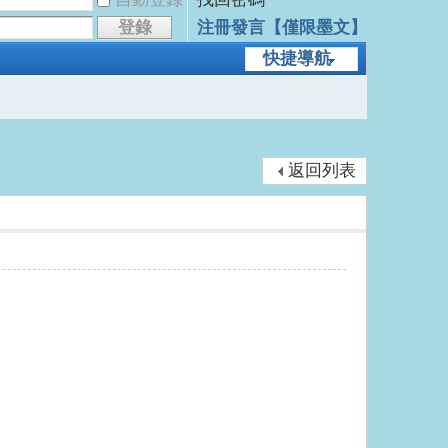
登錄
注冊發言【僅限墨文】
快捷導航
返回列表