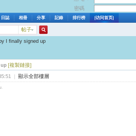
密碼
日誌
相冊
分享
記錄
排行榜
|访问首页|
帖子
搜
y I finally signed up
索
[複製鏈接]
 up
5:51
|
顯示全部樓層
u.