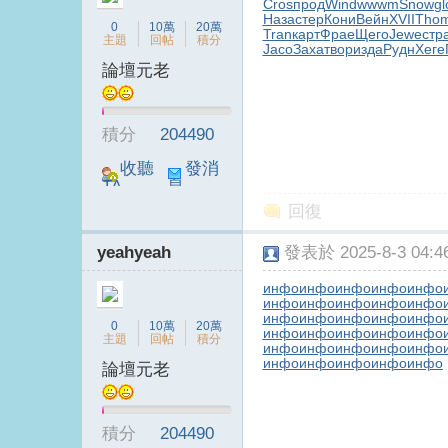
Cros
прод
Wind
wwwm
Snow
gl
Наза
стер
Кони
Вейн
XVII
Tho
0
10萬
20萬
Tran
карт
Фрае
Щего
Jewe
стр
主題
回帖
積分
Jaco
Заха
твор
изда
Рудн
Хеге
論壇元老
台
積分
204490
收聽
發消
TA
息
回復
yeahyeah
發表於 2025-8-3 04:46
инфо
инфо
инфо
инфо
инфо
инфо
инфо
инфо
инфо
инфо
инфо
инфо
инфо
инфо
инфо
B
0
10萬
20萬
инфо
инфо
инфо
инфо
инфо
主題
回帖
積分
инфо
инфо
инфо
инфо
инфо
инфо
инфо
инфо
инфо
инфо
論壇元老
積分
204490