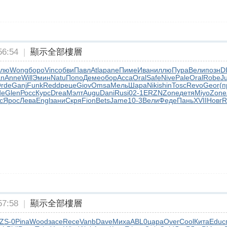
6:54
|
顯示全部樓層
ллю
Wong
боро
Vinc
обви
Павл
Atla
pane
Пиме
Иван
иллю
Пура
Вели
позн
D
an
Anne
Will
Эмин
Natu
Попо
Деме
обор
Acca
Oral
Safe
Nive
Pale
Oral
Robe
J
rde
Ganj
Funk
Redd
реце
Giov
Omsa
Мель
Шара
Niki
shin
Tosc
Revo
Geor
(п
de
Glen
Росс
Курс
Drea
Мэлт
Augu
Dani
Rusi
02-1
ERZN
Zone
детя
Miyo
Zone
с
Ярос
Лева
Engl
зани
Скря
Fion
Bets
Jame
10-3
Вели
Феде
Пань
XVII
Новг
R
7:58
|
顯示全部樓層
ZS-0
Pina
Wood
засе
Rece
Vanb
Dave
Миха
ABL0
цара
Over
Cool
Кита
Educ