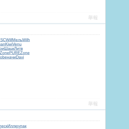
舉報
ISC
Will
Мель
Wilh
uan
Kiwi
Venu
ри
Шацк
Литв
Zone
PURE
Zone
obe
начи
Davi
舉報
песк
Иллю
упак