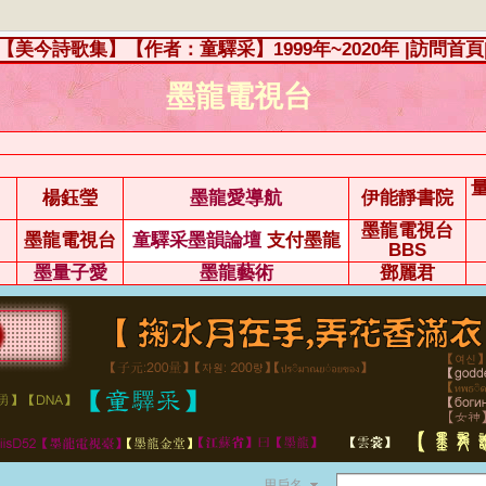
【美今詩歌集】【作者：童驛采】1999年~2020年
|訪問首頁
墨龍電視台
楊鈺瑩
墨龍愛導航
伊能靜書院
墨龍電視台
墨龍電視台
童驛采墨韻論壇
支付墨龍
BBS
墨量子愛
墨龍藝術
鄧麗君
用戶名