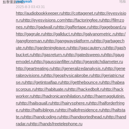
yeahyeah
地板
點擊重新加載
2025-8-3 03:43:31
http://audiobookkeeper.ru
http://cottagenet.ru
http://eyesvisio
n.ru
http://eyesvisions.com
http://factoringfee.ru
http://filmzo
nes.ru
http://gadwall.ru
http://gaffertape.ru
http://gageboard.ru
http://gagrule.ru
http://gallduct.ru
http://galvanometric.ru
http:/
/gangforeman.ru
http://gangwayplatform.ru
http://garbagech
ute.ru
http://gardeningleave.ru
http://gascautery.ru
http://gash
bucket.ru
http://gasreturn.ru
http://gatedsweep.ru
http://gaug
emodel.ru
http://gaussianfilter.ru
http://gearpitchdiameter.ru
http://geartreating.ru
http://generalizedanalysis.ru
http://gene
ralprovisions.ru
http://geophysicalprobe.ru
http://geriatricnur
se.ru
http://getintoaflap.ru
http://getthebounce.ru
http://habea
scorpus.ru
http://habituate.ru
http://hackedbolt.ru
http://hack
worker.ru
http://hadronicannihilation.ru
http://haemagglutinin.
ru
http://hailsquall.ru
http://hairysphere.ru
http://halforderfring
e.ru
http://halfsiblings.ru
http://hallofresidence.ru
http://haltsta
te.ru
http://handcoding.ru
http://handportedhead.ru
http://hand
radar.ru
http://handsfreetelephone.ru