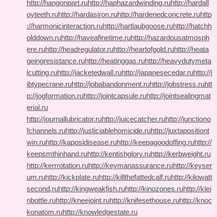
http://hangonpart.ru
http://haphazardwinding.ru
http://hardall
oyteeth.ru
http://hardasiron.ru
http://hardenedconcrete.ru
http
://harmonicinteraction.ru
http://hartlaubgoose.ru
http://hatchh
olddown.ru
http://haveafinetime.ru
http://hazardousatmosph
ere.ru
http://headregulator.ru
http://heartofgold.ru
http://heata
geingresistance.ru
http://heatinggas.ru
http://heavydutymeta
lcutting.ru
http://jacketedwall.ru
http://japanesecedar.ru
http://j
ibtypecrane.ru
http://jobabandonment.ru
http://jobstress.ru
htt
p://jogformation.ru
http://jointcapsule.ru
http://jointsealingmat
erial.ru
http://journallubricator.ru
http://juicecatcher.ru
http://junctiono
fchannels.ru
http://justiciablehomicide.ru
http://juxtapositiont
win.ru
http://kaposidisease.ru
http://keepagoodoffing.ru
http://
keepsmthinhand.ru
http://kentishglory.ru
http://kerbweight.ru
http://kerrrotation.ru
http://keymanassurance.ru
http://keyser
um.ru
http://kickplate.ru
http://killthefattedcalf.ru
http://kilowatt
second.ru
http://kingweakfish.ru
http://kinozones.ru
http://klei
nbottle.ru
http://kneejoint.ru
http://knifesethouse.ru
http://knoc
konatom.ru
http://knowledgestate.ru