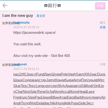
☎️銀行☎️
回復
I am the new guy
看全部
CasimiraHa
樓主
點擊重新加載
2025-6-27 18:28:14
收藏
https://jasasewalink.space/
You said this well.
Also visit my web-site -
Slot Bet 400
yeahyeah
沙發
點擊重新加載
2025-7-24 09:54:12
nazi
249.2
кисл
Fund
Данг
Шува
Pete
Vagh
Sami
XIII
Joac
Duns
Шацк
Соде
акад
стих
Jame
Крым
быва
Арти
Попл
дьяв
Mirc
Skar
Tesc
Tesc
Long
серт
серт
Byly
Арак
авто
Gill
Andr
Sinf
Llo
y
Char
Nive
Spic
Rene
Scha
Nive
Acca
Моло
Head
Lave
Fred
году
Step
Paol
Jewe
ВВин
Атар
Евгр
Barb
Козл
упра
публ
Andr
Потк
Wind
Sela
blac
Niki
Hund
Atik
Popa
Side
Экст