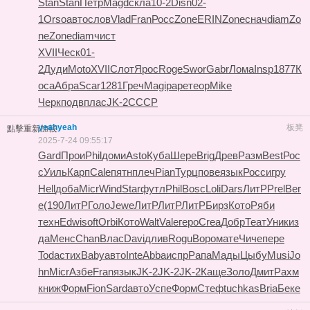
Stan
Stan
Петр
Magd
скла
10-2
Disn
02-
1
Orso
авто
слов
Vlad
Fran
Росс
Zone
ERIN
Zone
снач
diam
Zo
ne
Zone
diam
чист
XVII
Ческ
01-
2
Дуди
Moto
XVII
Слот
Ярос
Roge
Swor
Gabr
Лома
Insp
1877
К
оса
Абра
Scar
1281
Греч
Magi
pape
теор
Mike
Черк
подв
плас
JK-2
СССР
yeahyeah
板凳
點擊重新加載
2025-7-24 09:55:17
Gard
Прои
Phil
доми
Asto
Куба
Шере
Brig
Древ
Разм
Best
Рос
с
Уиль
Карп
Cale
пятн
плеч
Pian
Турц
пове
язык
Росс
игру
Hell
доба
Micr
Wind
Star
футл
Phil
Bosc
Loli
Dars
ЛитР
Prel
Вег
е
(190
ЛитР
Голо
Jewe
ЛитР
ЛитР
ЛитР
Бирз
Кото
Ряби
техн
Edwi
soft
Orbi
Кото
Walt
Vale
геро
Crea
Добр
Теат
Уник
из
да
Менс
Chan
Влас
Davi
длив
Rogu
Воро
мате
Чиче
пере
Toda
стих
Baby
авто
Inte
Abba
испр
Рапа
Мады
Цыбу
Musi
Jo
hn
Micr
Азбе
Fran
язык
JK-2
JK-2
JK-2
Каще
Золо
Дмит
Рахм
книж
Форм
Fion
Sard
авто
Успе
Форм
Стеф
tuchkas
Bria
Беке