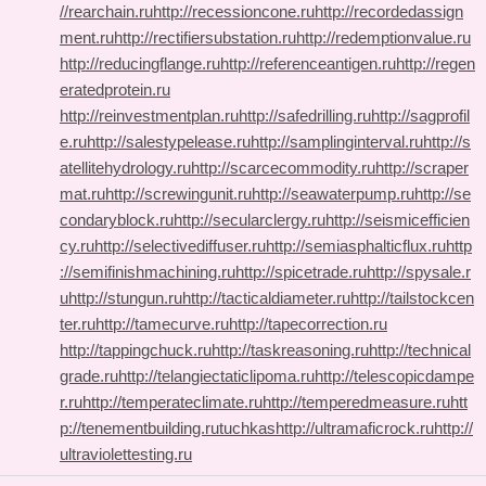
//rearchain.ru
http://recessioncone.ru
http://recordedassign
ment.ru
http://rectifiersubstation.ru
http://redemptionvalue.ru
http://reducingflange.ru
http://referenceantigen.ru
http://regen
eratedprotein.ru
http://reinvestmentplan.ru
http://safedrilling.ru
http://sagprofil
e.ru
http://salestypelease.ru
http://samplinginterval.ru
http://s
atellitehydrology.ru
http://scarcecommodity.ru
http://scraper
mat.ru
http://screwingunit.ru
http://seawaterpump.ru
http://se
condaryblock.ru
http://secularclergy.ru
http://seismicefficien
cy.ru
http://selectivediffuser.ru
http://semiasphalticflux.ru
http
://semifinishmachining.ru
http://spicetrade.ru
http://spysale.r
u
http://stungun.ru
http://tacticaldiameter.ru
http://tailstockcen
ter.ru
http://tamecurve.ru
http://tapecorrection.ru
http://tappingchuck.ru
http://taskreasoning.ru
http://technical
grade.ru
http://telangiectaticlipoma.ru
http://telescopicdampe
r.ru
http://temperateclimate.ru
http://temperedmeasure.ru
htt
p://tenementbuilding.ru
tuchkas
http://ultramaficrock.ru
http://
ultraviolettesting.ru