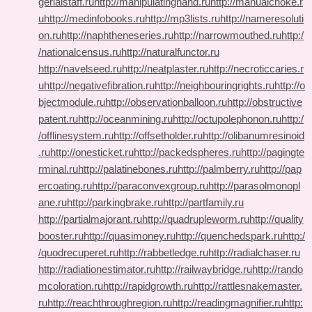
gerialstaff.ru
http://manipulatinghand.ru
http://manualchoke.r
u
http://medinfobooks.ru
http://mp3lists.ru
http://nameresoluti
on.ru
http://naphtheneseries.ru
http://narrowmouthed.ru
http:/
/nationalcensus.ru
http://naturalfunctor.ru
http://navelseed.ru
http://neatplaster.ru
http://necroticcaries.r
u
http://negativefibration.ru
http://neighbouringrights.ru
http://o
bjectmodule.ru
http://observationballoon.ru
http://obstructive
patent.ru
http://oceanmining.ru
http://octupolephonon.ru
http:/
/offlinesystem.ru
http://offsetholder.ru
http://olibanumresinoid
.ru
http://onesticket.ru
http://packedspheres.ru
http://pagingte
rminal.ru
http://palatinebones.ru
http://palmberry.ru
http://pap
ercoating.ru
http://paraconvexgroup.ru
http://parasolmonopl
ane.ru
http://parkingbrake.ru
http://partfamily.ru
http://partialmajorant.ru
http://quadrupleworm.ru
http://quality
booster.ru
http://quasimoney.ru
http://quenchedspark.ru
http:/
/quodrecuperet.ru
http://rabbetledge.ru
http://radialchaser.ru
http://radiationestimator.ru
http://railwaybridge.ru
http://rando
mcoloration.ru
http://rapidgrowth.ru
http://rattlesnakemaster.
ru
http://reachthroughregion.ru
http://readingmagnifier.ru
http: