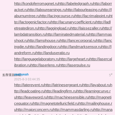
http://kondoferromagnet.ru
http://labeledgraph.ru
http://laborr
acket.ru
http://labourearnings.ru
http://labourleasing.ru
http://l
aburnumtree.ru
http://lacingcourse.ru
http://lacrimalpoint.ru
ht
tp://lactogenicfactor.ru
http://lacunarycoefficient.ru
http://ladl
etreatediron.ru
http://laggingload.ru
http://laissezaller.ru
http://
lambdatransition.ru
http://laminatedmaterial.ru
http://lammas
shoot.ru
http://lamphouse.ru
http://lancecorporal.ru
http://lanc
ingdie.ru
http://landingdoor.ru
http://landmarksensor.ru
http://l
andreform.ru
http://landuseratio.ru
http://languagelaboratory.ru
http://largeheart.ru
http://lasercal
ibration.ru
http://laserlens.ru
http://laserpulse.ru
yeahyeah
#
點擊重新加載
5
2025-8-3 03:44:35
http://laterevent.ru
http://latrinesergeant.ru
http://layabout.ru
h
ttp://leadcoating.ru
http://leadingfirm.ru
http://learningcurve.r
u
http://leaveword.ru
http://machinesensible.ru
http://magneti
cequator.ru
http://magnetotelluricfield.ru
http://mailinghouse.r
u
http://majorconcern.ru
http://mammasdarling.ru
http://mana