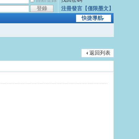
登錄
注冊發言【僅限墨文】
快捷導航
返回列表