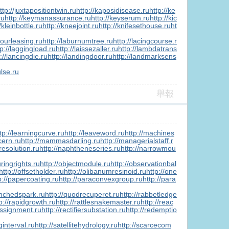
ttp://juxtapositiontwin.ru
http://kaposidisease.ru
http://ke
ru
http://keymanassurance.ru
http://keyserum.ru
http://kic
/kleinbottle.ru
http://kneejoint.ru
http://knifesethouse.ru
ht
bourleasing.ru
http://laburnumtree.ru
http://lacingcourse.r
tp://laggingload.ru
http://laissezaller.ru
http://lambdatrans
://lancingdie.ru
http://landingdoor.ru
http://landmarksens
ulse.ru
舉報
tp://learningcurve.ru
http://leaveword.ru
http://machines
cern.ru
http://mammasdarling.ru
http://managerialstaff.r
resolution.ru
http://naphtheneseries.ru
http://narrowmou
ringrights.ru
http://objectmodule.ru
http://observationbal
http://offsetholder.ru
http://olibanumresinoid.ru
http://one
p://papercoating.ru
http://paraconvexgroup.ru
http://para
enchedspark.ru
http://quodrecuperet.ru
http://rabbetledge
p://rapidgrowth.ru
http://rattlesnakemaster.ru
http://reac
assignment.ru
http://rectifiersubstation.ru
http://redemptio
ginterval.ru
http://satellitehydrology.ru
http://scarcecom