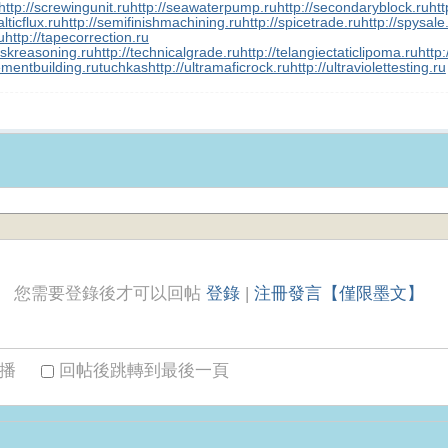
http://screwingunit.ru
http://seawaterpump.ru
http://secondaryblock.ru
htt
lticflux.ru
http://semifinishmachining.ru
http://spicetrade.ru
http://spysale
u
http://tapecorrection.ru
taskreasoning.ru
http://technicalgrade.ru
http://telangiectaticlipoma.ru
http
ementbuilding.ru
tuchkas
http://ultramaficrock.ru
http://ultraviolettesting.ru
您需要登錄後才可以回帖
登錄
|
注冊發言【僅限墨文】
播
回帖後跳轉到最後一頁