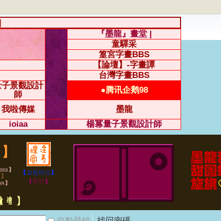
|
『墨龍』畫堂 |
童驛采
篁宮字畫BBS
【論壇】-字畫譚
台灣字畫BBS
量子景觀設計
●腾讯企鹅98
師
我啦傳媒
墨龍
ioiaa
楊冪量子景觀設計師
自動登錄
找回密碼