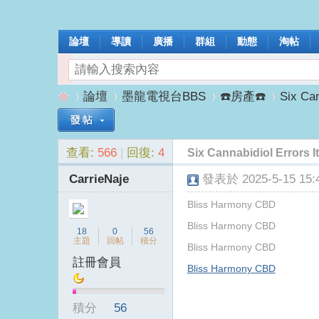
論壇
導讀
廣播
群組
動態
淘帖
論壇
墨龍電視台BBS
☎️房產☎️
Six Can
查看:
566
|
回復:
4
Six Cannabidiol Errors I
墨
»
›
›
›
CarrieNaje
發表於 2025-5-15 15:4
Bliss Harmony CBD
Bliss Harmony CBD
18
0
56
主題
回帖
積分
Bliss Harmony CBD
註冊會員
Bliss Harmony CBD
龍
積分
56