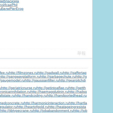
им
Влас
изда
по
Исае
Phil
ш
Бели
Pier
Егор
舉報
gfee.ru
http://filmzones.ru
http://gadwall.ru
http://gaffertap
http://gangwayplatform.ru
http://garbagechute.ru
http://g
//gaugemodel.ru
http://gaussianfilter.ru
http://gearpitchdi
u
http://geriatricnurse.ru
http://getintoaflap.ru
http://getth
dronicannihilation.ru
http://haemagglutinin.ru
http://hailsq
altstate.ru
http://handcoding.ru
http://handportedhead.ru
enedconcrete.ru
http://harmonicinteraction.ru
http://hartla
egulator.ru
http://heartofgold.ru
http://heatageingresista
u
http://jibtypecrane.ru
http://jobabandonment.ru
http://job