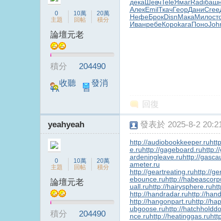
дека
Шевч
Tele
Ямаг
Radi
баш
Алек
Emil
Ткач
Геор
Дани
Cree
0
10萬
20萬
Нефе
Брок
Disn
Мака
Мило
ст
主題
回帖
積分
Иван
ребе
Коро
kara
Поно
Joh
論壇元老
台
積分
204490
收聽
發消
TA
息
回復
yeahyeah
發表於 2025-8-2 20:21
http://audiobookkeeper.ru
htt
e.ru
http://gageboard.ru
http:/
ardeningleave.ru
http://gasca
B
0
10萬
20萬
ameter.ru
主題
回帖
積分
http://geartreating.ru
http://ge
ebounce.ru
http://habeascorp
論壇元老
uall.ru
http://hairysphere.ru
htt
http://handradar.ru
http://han
http://hangonpart.ru
http://ha
ubgoose.ru
http://hatchholdd
積分
204490
nce.ru
http://heatinggas.ru
htt