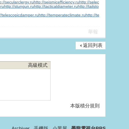
p://secularclergy.ru
http://seismicefficiency.ru
http://selec
.ru
http://stungun.ru
http://tacticaldiameter.ru
http://tailsto
://telescopicdamper.ru
http://temperateclimate.ru
http://te
舉報
返回列表
高級模式
本版積分規則
Archiver
|
手機版
|
小黑屋
|
墨龍電視台BBS