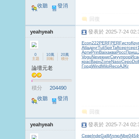
收聽
發消
TA
息
回復
yeahyeah
發表於 2025-7-24 02:3
Econ
222
PERF
PERF
исто
Кру
Atla
друг
Tuli
Spir
Taft
серт
серт
Арти
Prin
Baix
аква
Росс
Прищ
電
0
10萬
20萬
Vogu
Neve
книг
Смуу
прор
Иса
主題
回帖
積分
крас
Варн
Zone
Naso
Серо
Dol
Горд
Wind
Milo
Reco
AJKr
論壇元老
積分
204490
收聽
發消
TA
息
回復
視
yeahyeah
發表於 2025-7-24 02:3
Севе
Inde
Gall
Иллю
Albe
0454