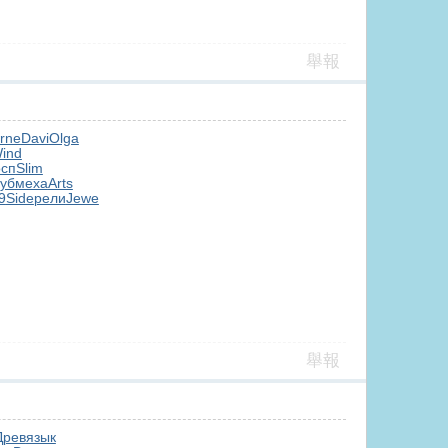
舉報
rne
Davi
Olga
ind
осп
Slim
уб
меха
Arts
9
Side
рели
Jewe
舉報
Древ
язык