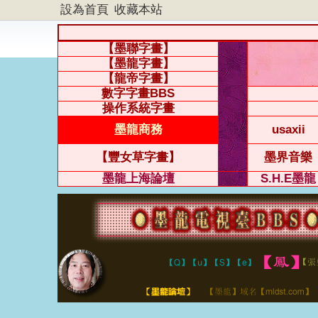
設為首頁
收藏本站
【墨聯字畫】
【墨龍字畫】
【龍帝字畫】
數字字畫BBS
操作系統字畫
墨龍商務
usaxii
【豐女草字畫】
墨界音樂
墨龍上海論壇
S.H.E墨龍