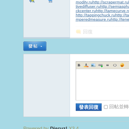
modity.ru
http://scrapermat.ru
TA
息
tivediffuser.ru
http://semiaspha
ckcenter.ru
http://tamecurve.r
http://tappingchuck.ru
http://
mperedmeasure.ru
http://ten
回復
回帖並轉
發表回復
Powered by
Discuz!
X3.4