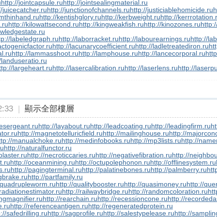
u
http://jointcapsule.ru
http://jointsealingmaterial.ru
//juicecatcher.ru
http://junctionofchannels.ru
http://justiciablehomicide.ru
h
smthinhand.ru
http://kentishglory.ru
http://kerbweight.ru
http://kerrrotation.
f.ru
http://kilowattsecond.ru
http://kingweakfish.ru
http://kinozones.ru
http:/
owledgestate.ru
tp://labeledgraph.ru
http://laborracket.ru
http://labourearnings.ru
http://la
lactogenicfactor.ru
http://lacunarycoefficient.ru
http://ladletreatediron.ru
ht
l.ru
http://lammasshoot.ru
http://lamphouse.ru
http://lancecorporal.ru
http
//landuseratio.ru
ttp://largeheart.ru
http://lasercalibration.ru
http://laserlens.ru
http://laserp
:33
|
顯示全部樓層
inesergeant.ru
http://layabout.ru
http://leadcoating.ru
http://leadingfirm.ru
ht
tor.ru
http://magnetotelluricfield.ru
http://mailinghouse.ru
http://majorcon
ttp://manualchoke.ru
http://medinfobooks.ru
http://mp3lists.ru
http://name
ru
http://naturalfunctor.ru
plaster.ru
http://necroticcaries.ru
http://negativefibration.ru
http://neighbou
t.ru
http://oceanmining.ru
http://octupolephonon.ru
http://offlinesystem.ru
s.ru
http://pagingterminal.ru
http://palatinebones.ru
http://palmberry.ru
htt
ngbrake.ru
http://partfamily.ru
//quadrupleworm.ru
http://qualitybooster.ru
http://quasimoney.ru
http://qu
/radiationestimator.ru
http://railwaybridge.ru
http://randomcoloration.ru
htt
ingmagnifier.ru
http://rearchain.ru
http://recessioncone.ru
http://recorded
e.ru
http://referenceantigen.ru
http://regeneratedprotein.ru
://safedrilling.ru
http://sagprofile.ru
http://salestypelease.ru
http://samplin