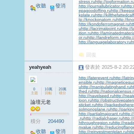
stress.ru
http://jogformation.r
收聽
發消
http://journallubricator.ru
http:
epagoodoffing.ru
http://keep
TA
息
kplate.ru
http://killthefattedcal
tp://knockonatom.ru
http://kn
B
http://kondoferromagnet.ru
ht
u
http://lacrimalpoint.ru
http://
ition.ru
http://laminatedmateria
or.ru
http://landreform.ru
http:
http://languagelaboratory.ru
h
回復
yeahyeah
發表於 2025-8-2 20:22
http://laterevent.ru
http://latr
S
ensible.ru
http://magneticequa
u
http://manipulatinghand.ru
h
0
10萬
20萬
thed.ru
http://nationalcensus.
主題
回帖
積分
http://navelseed.ru
http://neat
loon.ru
http://obstructivepaten
論壇元老
sticket.ru
http://packedsphere
solmonoplane.ru
http://parki
http://partialmajorant.ru
http:
.ru
http://radialchaser.ru
http:/
積分
204490
hthroughregion.ru
http://read
nvalue.ru
http://reducingflang
收聽
發消
http://reinvestmentplan.ru
http