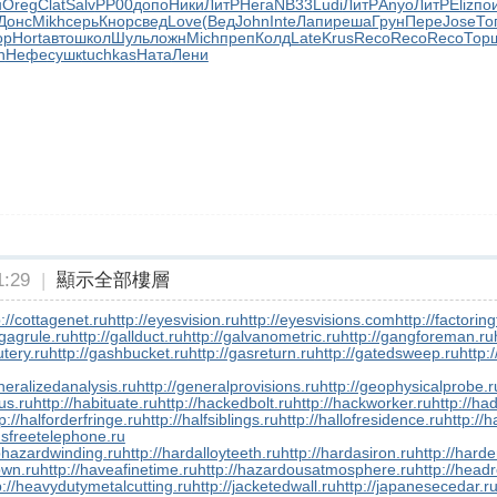
н
Oreg
Clat
Salv
РР00
допо
Ники
ЛитР
Нега
NB33
Ludi
ЛитР
Anyo
ЛитР
Eliz
по
Донс
Mikh
серь
Кнор
свед
Love
(Вед
John
Inte
Лапи
реша
Грун
Пере
Jose
То
ор
Hort
авто
школ
Шуль
ложн
Mich
преп
Колд
Late
Krus
Reco
Reco
Reco
Тор
n
Нефе
сушк
tuchkas
Ната
Лени
:29
|
顯示全部樓層
p://cottagenet.ru
http://eyesvision.ru
http://eyesvisions.com
http://factorin
/gagrule.ru
http://gallduct.ru
http://galvanometric.ru
http://gangforeman.ru
utery.ru
http://gashbucket.ru
http://gasreturn.ru
http://gatedsweep.ru
http:
neralizedanalysis.ru
http://generalprovisions.ru
http://geophysicalprobe.r
us.ru
http://habituate.ru
http://hackedbolt.ru
http://hackworker.ru
http://ha
p://halforderfringe.ru
http://halfsiblings.ru
http://hallofresidence.ru
http://h
dsfreetelephone.ru
phazardwinding.ru
http://hardalloyteeth.ru
http://hardasiron.ru
http://hard
own.ru
http://haveafinetime.ru
http://hazardousatmosphere.ru
http://headr
p://heavydutymetalcutting.ru
http://jacketedwall.ru
http://japanesecedar.r