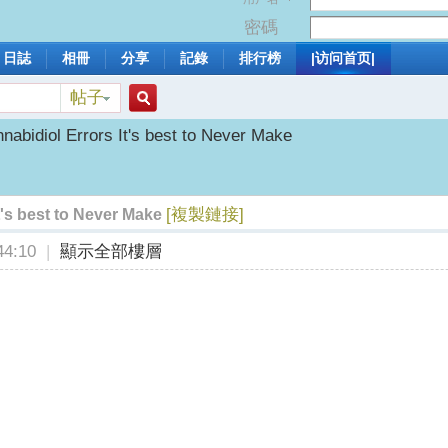
密碼
日誌
相冊
分享
記錄
排行榜
|访问首页|
帖子
搜
nabidiol Errors It's best to Never Make
索
[複製鏈接]
t's best to Never Make
4:10
|
顯示全部樓層