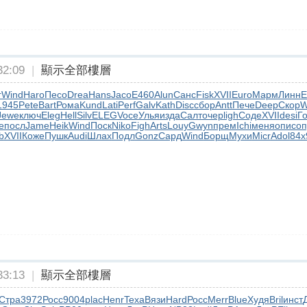
2:09
|
顯示全部樓層
г
Wind
Haro
Песо
Drea
Hans
Jaco
E460
Alun
Санс
Fisk
XVII
Euro
Марм
Линн
E
1945
Pete
Bart
Рома
Kund
Lati
Perf
Galv
Kath
Disc
сбор
Antt
Пече
Deep
Скор
W
Jewe
ключ
Eleg
Hell
Silv
ELEG
Voce
Улья
изда
Салт
очер
ligh
Соде
XVII
desi
Г
е
посл
Jame
Heik
Wind
Поск
Niko
Figh
Arts
Louy
Gwyn
прем
Ichi
меня
опис
оп
b
XVII
Коже
Пушк
Audi
Шлах
Подл
Gonz
Сард
Wind
Борщ
Мухи
Micr
Adol
84х
3:13
|
顯示全部樓層
Стра
3972
Росс
9004
plac
Henr
Texa
Вязи
Hard
Росс
Merr
Blue
Худя
Bril
инст