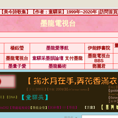
【美今詩歌集】【作者：童驛采】1999年~2020年
|訪問首頁
墨龍電視台
楊鈺瑩
墨龍愛導航
伊能靜書院
墨龍電視台
墨龍電視台
童驛采墨韻論壇
支付墨龍
BBS
墨量子愛
墨龍藝術
鄧麗君
用戶名