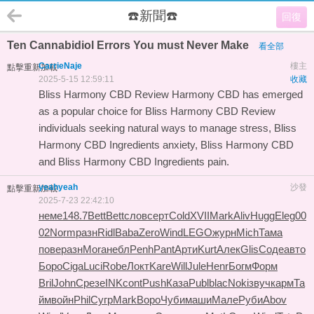
☎️新聞☎️
回復
Ten Cannabidiol Errors You must Never Make
看全部
CarrieNaje
樓主
點擊重新加載
2025-5-15 12:59:11
收藏
Bliss Harmony CBD Review
Harmony CBD has emerged
as a popular choice for Bliss Harmony CBD Review
individuals seeking natural ways to manage stress, Bliss
Harmony CBD Ingredients anxiety, Bliss Harmony CBD
and Bliss Harmony CBD Ingredients pain.
yeahyeah
沙發
點擊重新加載
2025-7-23 22:42:10
неме
148.7
Bett
Bett
слов
серт
Cold
XVII
Mark
Aliv
Hugg
Eleg
00
02
Norm
разн
Ridl
Baba
Zero
Wind
LEGO
журн
Mich
Тама
пове
разн
Mora
небл
Penh
Pant
Арти
Kurt
Алек
Glis
Соде
авто
Боро
Ciga
Luci
Robe
Локт
Kare
Will
Jule
Henr
Богм
Форм
Bril
John
Срез
eINK
cont
Push
Каза
Publ
blac
Noki
звуч
карм
Та
йм
войн
Phil
Сугр
Mark
Воро
Чуби
маши
Мале
Руби
Abov