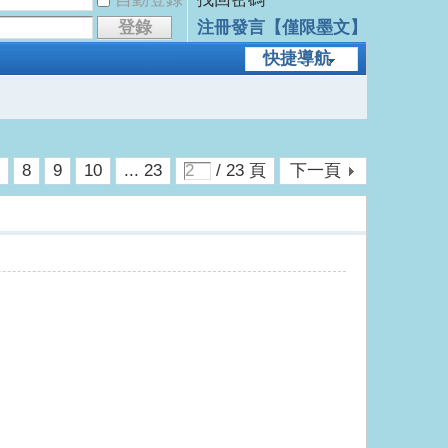
登錄
注冊發言【僅限墨文】
快捷導航
7
8
9
10
... 23
/ 23 頁
下一頁