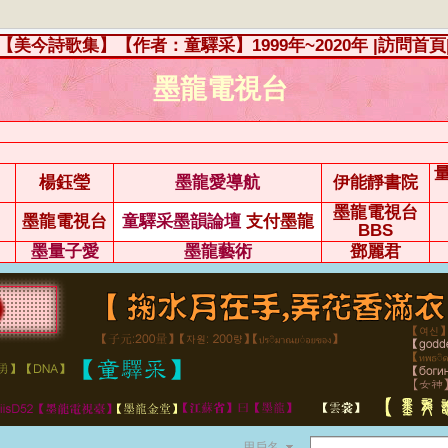
【美今詩歌集】【作者：童驛采】1999年~2020年
|訪問首頁
墨龍電視台
楊鈺瑩
墨龍愛導航
伊能靜書院
墨龍電視台
墨龍電視台
童驛采墨韻論壇
支付墨龍
BBS
墨量子愛
墨龍藝術
鄧麗君
用戶名