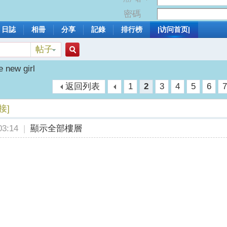
密碼
日誌
相冊
分享
記錄
排行榜
|访问首页|
帖子
搜
e new girl
返回列表
1
2
3
4
5
6
索
接]
3:14
|
顯示全部樓層