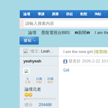
論壇
導讀
廣播
群組
動態
淘帖
論壇
墨龍電視台BBS
☎️新聞☎️
I am th
樓主:
LeahJanous
[複製鏈
I am the new girl
墨
»
›
›
›
yeahyeah
發表於 2026-2-22 10:0
Coli
0
10萬
20萬
主題
回帖
積分
論壇元老
龍
積分
204488