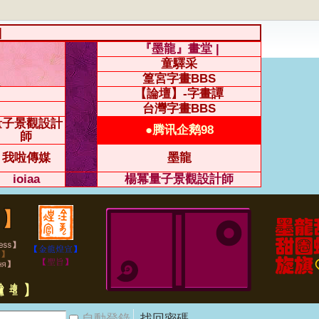
|
『墨龍』畫堂 |
童驛采
篁宮字畫BBS
【論壇】-字畫譚
台灣字畫BBS
量子景觀設計
●腾讯企鹅98
師
我啦傳媒
墨龍
ioiaa
楊冪量子景觀設計師
自動登錄
找回密碼