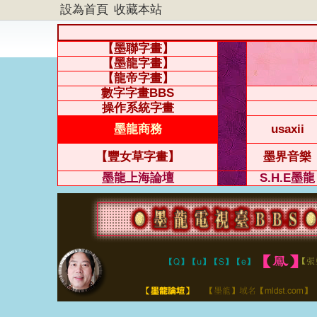
設為首頁
收藏本站
【墨聯字畫】
【墨龍字畫】
【龍帝字畫】
數字字畫BBS
操作系統字畫
墨龍商務
usaxii
【豐女草字畫】
墨界音樂
墨龍上海論壇
S.H.E墨龍