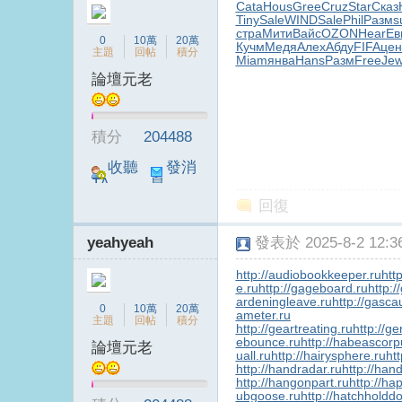
Cata
Hous
Gree
Cruz
Star
Сказ
Tiny
Sale
WIND
Sale
Phil
Разм
s
стра
Мити
Вайс
OZON
Hear
Ев
0
10萬
20萬
Кучм
Медя
Алех
Абду
FIFA
цен
主題
回帖
積分
Miam
янва
Hans
Разм
Free
Je
論壇元老
台
積分
204488
收聽
發消
TA
息
回復
yeahyeah
發表於 2025-8-2 12:36
http://audiobookkeeper.ru
htt
e.ru
http://gageboard.ru
http:/
B
ardeningleave.ru
http://gasca
0
10萬
20萬
ameter.ru
主題
回帖
積分
http://geartreating.ru
http://ge
ebounce.ru
http://habeascorp
論壇元老
uall.ru
http://hairysphere.ru
htt
http://handradar.ru
http://han
http://hangonpart.ru
http://ha
ubgoose.ru
http://hatchholdd