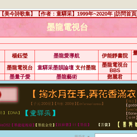
【美今詩歌集】【作者：童驛采】1999年~2020年
|訪問首頁
墨龍電視台
楊鈺瑩
墨龍愛導航
伊能靜書院
墨龍電視台
墨龍電視台
童驛采墨韻論壇
支付墨龍
BBS
墨量子愛
墨龍藝術
鄧麗君
用戶名