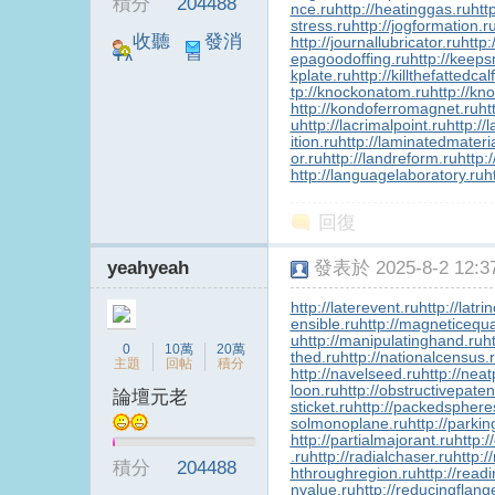
積分
204488
nce.ru
http://heatinggas.ru
htt
stress.ru
http://jogformation.r
收聽
發消
http://journallubricator.ru
http:
epagoodoffing.ru
http://keep
TA
息
kplate.ru
http://killthefattedcal
B
tp://knockonatom.ru
http://kn
http://kondoferromagnet.ru
ht
u
http://lacrimalpoint.ru
http://
ition.ru
http://laminatedmateria
or.ru
http://landreform.ru
http:
http://languagelaboratory.ru
h
回復
yeahyeah
發表於 2025-8-2 12:37
S
http://laterevent.ru
http://latr
ensible.ru
http://magneticequa
u
http://manipulatinghand.ru
h
0
10萬
20萬
thed.ru
http://nationalcensus.
主題
回帖
積分
http://navelseed.ru
http://neat
loon.ru
http://obstructivepaten
論壇元老
sticket.ru
http://packedsphere
solmonoplane.ru
http://parki
http://partialmajorant.ru
http:
.ru
http://radialchaser.ru
http:/
積分
204488
hthroughregion.ru
http://read
nvalue.ru
http://reducingflang