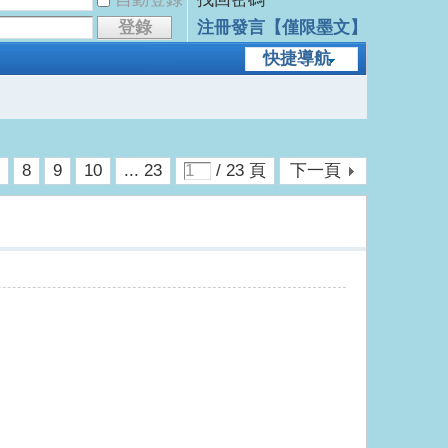
登錄
注冊發言【僅限墨文】
快捷導航
7
8
9
10
... 23
/ 23 頁
下一頁