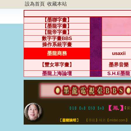
設為首頁
收藏本站
【墨聯字畫】
【墨龍字畫】
【龍帝字畫】
數字字畫BBS
操作系統字畫
墨龍商務
usaxii
【豐女草字畫】
墨界音樂
墨龍上海論壇
S.H.E墨龍