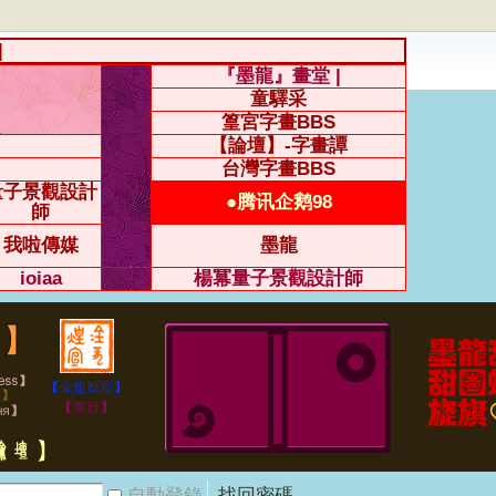
|
『墨龍』畫堂 |
童驛采
篁宮字畫BBS
【論壇】-字畫譚
台灣字畫BBS
量子景觀設計
●腾讯企鹅98
師
我啦傳媒
墨龍
ioiaa
楊冪量子景觀設計師
自動登錄
找回密碼