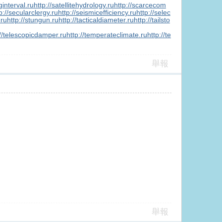
ginterval.ru
http://satellitehydrology.ru
http://scarcecom
p://secularclergy.ru
http://seismicefficiency.ru
http://selec
.ru
http://stungun.ru
http://tacticaldiameter.ru
http://tailsto
://telescopicdamper.ru
http://temperateclimate.ru
http://te
舉報
舉報