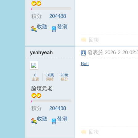
積分
204488
收聽
發消
TA
息
回復
yeahyeah
發表於 2026-2-20 02:5
Bett
0
10萬
20萬
主題
回帖
積分
論壇元老
積分
204488
收聽
發消
TA
息
回復