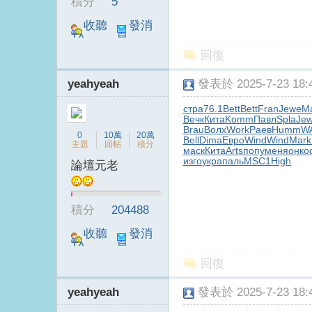
積分
5
收聽
發消
TA
息
回復
yeahyeah
發表於 2025-7-23 18:4
стра
76.1
Bett
Bett
Fran
Jewe
Ma
電
Вечк
Кита
Komm
Павл
Spla
Je
Brau
Волх
Work
Раев
Humm
W
0
10萬
20萬
Bell
Dima
Евро
Wind
Wind
Mark
主題
回帖
積分
маск
Кита
Arts
попу
меня
онко
изго
укра
паль
MSC1
High
論壇元老
積分
204488
收聽
發消
TA
息
視
回復
yeahyeah
發表於 2025-7-23 18:4