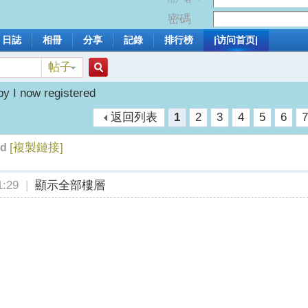
密碼
日誌
相冊
分享
記錄
排行榜
|访问首页|
帖子
搜
y I now registered
返回列表
1
2
3
4
5
6
索
[複製鏈接]
ed
:29
|
顯示全部樓層