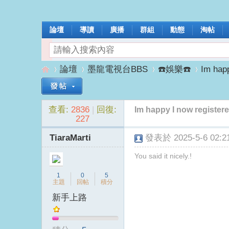
論壇
導讀
廣播
群組
動態
淘帖
論壇
墨龍電視台BBS
☎️娛樂☎️
Im happ
查看:
2836
|
回復:
Im happy I now register
墨
»
›
›
›
227
TiaraMarti
發表於 2025-5-6 02:21
You said it nicely.!
1
0
5
主題
回帖
積分
新手上路
龍