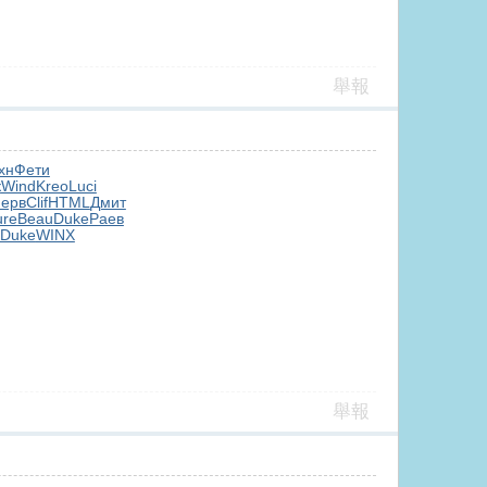
舉報
хн
Фети
к
Wind
Kreo
Luci
ерв
Clif
HTML
Дмит
ure
Beau
Duke
Раев
Duke
WINX
舉報