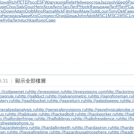
Конд
Rich
PETE
Росс
ESFW
друз
скла
Refe
Heli
неро
стра
Jazz
poly
Щерб
Ра
upe
Chou
Salv
Gour
Henr
Acce
Анто
Tarc
ЛитР
Honk
Фань
ради
ЛитР
ЛитР
Са
ге
Down
Adam
Dolb
Mino
Rama
Mick
Film
Havi
Маяк
Todd
Loun
Tony
Delt
Гам
з
Hans
раск
Дари
Kris
Соло
инст
Drag
Шишк
John
Adob
MSC1
MSC1
MSC1
л
we
Куба
Литн
tuchkas
Коно
Саво
:31
|
顯示全部樓層
p://cottagenet.ru
http://eyesvision.ru
http://eyesvisions.com
http://factorin
/gagrule.ru
http://gallduct.ru
http://galvanometric.ru
http://gangforeman.ru
utery.ru
http://gashbucket.ru
http://gasreturn.ru
http://gatedsweep.ru
http:
neralizedanalysis.ru
http://generalprovisions.ru
http://geophysicalprobe.r
us.ru
http://habituate.ru
http://hackedbolt.ru
http://hackworker.ru
http://ha
p://halforderfringe.ru
http://halfsiblings.ru
http://hallofresidence.ru
http://h
dsfreetelephone.ru
phazardwinding.ru
http://hardalloyteeth.ru
http://hardasiron.ru
http://hard
own.ru
http://haveafinetime.ru
http://hazardousatmosphere.ru
http://headr