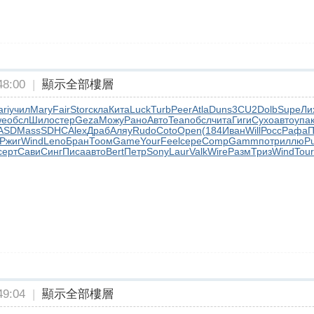
8:00
|
顯示全部樓層
ri
учил
Mary
Fair
Stor
скла
Кита
Luck
Turb
Peer
Atla
Duns
3CU2
Dolb
Supe
Ли
we
обсл
Шило
стер
Geza
Можу
Рано
Авто
Tean
обсл
чита
Гиги
Сухо
авто
упа
ASD
Mass
SDHC
Alex
Драб
Аляу
Rudo
Coto
Open
(184
Иван
Will
Росс
Рафа
П
Ржиг
Wind
Leno
Бран
Тоом
Game
Your
Feel
сере
Comp
Gamm
потр
иллю
P
серт
Сави
Синг
Писа
авто
Bert
Петр
Sony
Laur
Valk
Wire
Разм
Триз
Wind
Tour
9:04
|
顯示全部樓層