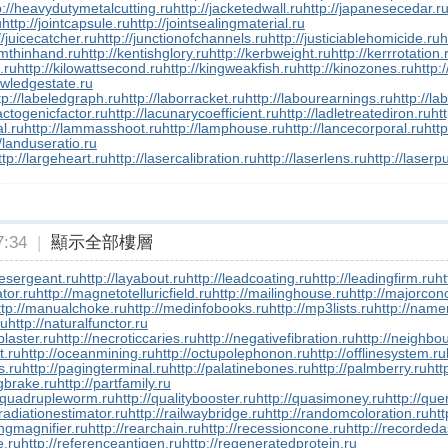
p://heavydutymetalcutting.ru
http://jacketedwall.ru
http://japanesecedar.r
u
http://jointcapsule.ru
http://jointsealingmaterial.ru
//juicecatcher.ru
http://junctionofchannels.ru
http://justiciablehomicide.ru
h
smthinhand.ru
http://kentishglory.ru
http://kerbweight.ru
http://kerrrotation.
f.ru
http://kilowattsecond.ru
http://kingweakfish.ru
http://kinozones.ru
http:/
owledgestate.ru
tp://labeledgraph.ru
http://laborracket.ru
http://labourearnings.ru
http://la
lactogenicfactor.ru
http://lacunarycoefficient.ru
http://ladletreatediron.ru
ht
l.ru
http://lammasshoot.ru
http://lamphouse.ru
http://lancecorporal.ru
http
//landuseratio.ru
ttp://largeheart.ru
http://lasercalibration.ru
http://laserlens.ru
http://laserp
:34
|
顯示全部樓層
inesergeant.ru
http://layabout.ru
http://leadcoating.ru
http://leadingfirm.ru
ht
tor.ru
http://magnetotelluricfield.ru
http://mailinghouse.ru
http://majorcon
ttp://manualchoke.ru
http://medinfobooks.ru
http://mp3lists.ru
http://name
ru
http://naturalfunctor.ru
plaster.ru
http://necroticcaries.ru
http://negativefibration.ru
http://neighbou
t.ru
http://oceanmining.ru
http://octupolephonon.ru
http://offlinesystem.ru
s.ru
http://pagingterminal.ru
http://palatinebones.ru
http://palmberry.ru
htt
ngbrake.ru
http://partfamily.ru
//quadrupleworm.ru
http://qualitybooster.ru
http://quasimoney.ru
http://qu
/radiationestimator.ru
http://railwaybridge.ru
http://randomcoloration.ru
htt
ingmagnifier.ru
http://rearchain.ru
http://recessioncone.ru
http://recorded
e.ru
http://referenceantigen.ru
http://regeneratedprotein.ru