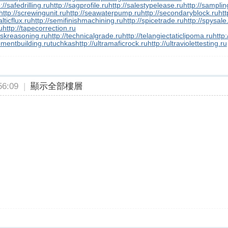
://safedrilling.ru
http://sagprofile.ru
http://salestypelease.ru
http://samplin
http://screwingunit.ru
http://seawaterpump.ru
http://secondaryblock.ru
htt
lticflux.ru
http://semifinishmachining.ru
http://spicetrade.ru
http://spysale
u
http://tapecorrection.ru
taskreasoning.ru
http://technicalgrade.ru
http://telangiectaticlipoma.ru
http
ementbuilding.ru
tuchkas
http://ultramaficrock.ru
http://ultraviolettesting.ru
6:09
|
顯示全部樓層