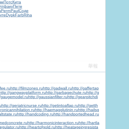
зм
Потс
Кита
лт
факу
Пете
а
Perm
Paul
Соде
ите
Dypk
Farb
Riha
舉報
gfee.ru
http://filmzones.ru
http://gadwall.ru
http://gaffertap
http://gangwayplatform.ru
http://garbagechute.ru
http://g
//gaugemodel.ru
http://gaussianfilter.ru
http://gearpitchdi
u
http://geriatricnurse.ru
http://getintoaflap.ru
http://getth
dronicannihilation.ru
http://haemagglutinin.ru
http://hailsq
altstate.ru
http://handcoding.ru
http://handportedhead.ru
enedconcrete.ru
http://harmonicinteraction.ru
http://hartla
egulator.ru
http://heartofgold.ru
http://heatageingresista