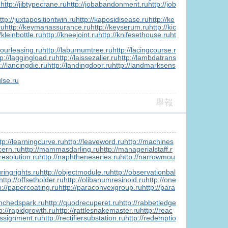
u
http://jibtypecrane.ru
http://jobabandonment.ru
http://job
ttp://juxtapositiontwin.ru
http://kaposidisease.ru
http://ke
ru
http://keymanassurance.ru
http://keyserum.ru
http://kic
/kleinbottle.ru
http://kneejoint.ru
http://knifesethouse.ru
ht
bourleasing.ru
http://laburnumtree.ru
http://lacingcourse.r
tp://laggingload.ru
http://laissezaller.ru
http://lambdatrans
://lancingdie.ru
http://landingdoor.ru
http://landmarksens
ulse.ru
舉報
tp://learningcurve.ru
http://leaveword.ru
http://machines
cern.ru
http://mammasdarling.ru
http://managerialstaff.r
resolution.ru
http://naphtheneseries.ru
http://narrowmou
ringrights.ru
http://objectmodule.ru
http://observationbal
http://offsetholder.ru
http://olibanumresinoid.ru
http://one
p://papercoating.ru
http://paraconvexgroup.ru
http://para
enchedspark.ru
http://quodrecuperet.ru
http://rabbetledge
p://rapidgrowth.ru
http://rattlesnakemaster.ru
http://reac
assignment.ru
http://rectifiersubstation.ru
http://redemptio