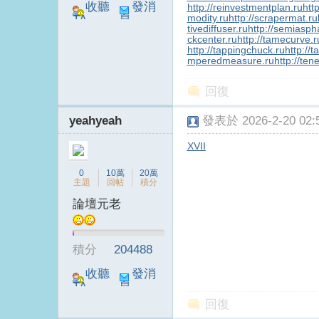
收聽
發消
http://reinvestmentplan.ru
http
modity.ru
http://scrapermat.ru
TA
息
tivediffuser.ru
http://semiaspha
ckcenter.ru
http://tamecurve.r
http://tappingchuck.ru
http://
mperedmeasure.ru
http://ten
回復
yeahyeah
發表於 2026-2-20 02:5
XVII
0
10萬
20萬
主題
回帖
積分
論壇元老
積分
204488
收聽
發消
TA
息
回復