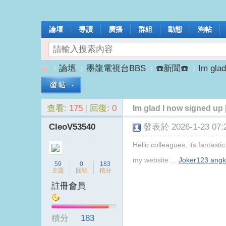
論壇
導讀
廣播
群組
動態
淘帖
論壇
墨龍電視台BBS
☎️新聞☎️
Im glad
查看:
175
|
回復:
0
Im glad I now signed up
墨
»
›
›
›
CleoV53540
發表於 2026-1-23 07:2
Hello colleagues, its fantasti
my website ...
Joker123 angk
59
0
183
主題
回帖
積分
註冊會員
龍
積分
183