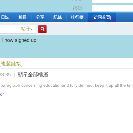
密碼
日誌
相冊
分享
記錄
排行榜
|访问首页|
帖子
搜
 I now signed up
索
[複製鏈接]
8:35
|
顯示全部樓層
c paragraph concerning educationand fully defined, keep it up all the tim
or