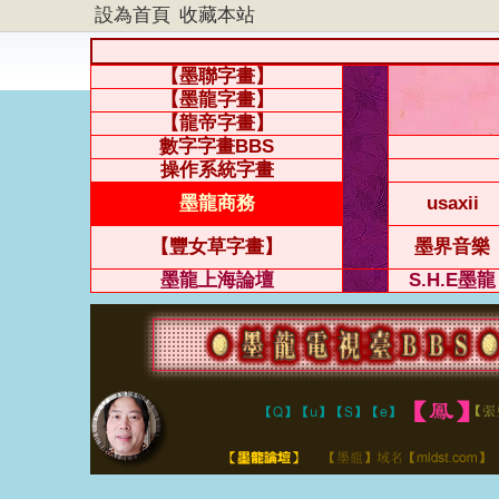
設為首頁
收藏本站
【墨聯字畫】
【墨龍字畫】
【龍帝字畫】
數字字畫BBS
操作系統字畫
墨龍商務
usaxii
【豐女草字畫】
墨界音樂
墨龍上海論壇
S.H.E墨龍