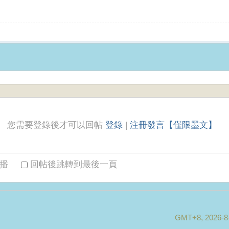
您需要登錄後才可以回帖
登錄
|
注冊發言【僅限墨文】
播
回帖後跳轉到最後一頁
GMT+8, 2026-8-