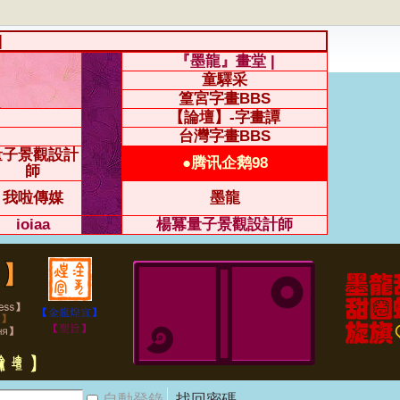
|
『墨龍』畫堂 |
童驛采
篁宮字畫BBS
【論壇】-字畫譚
台灣字畫BBS
量子景觀設計
●腾讯企鹅98
師
我啦傳媒
墨龍
ioiaa
楊冪量子景觀設計師
自動登錄
找回密碼