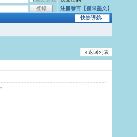
登錄
注冊發言【僅限墨文】
快捷導航
返回列表
e.