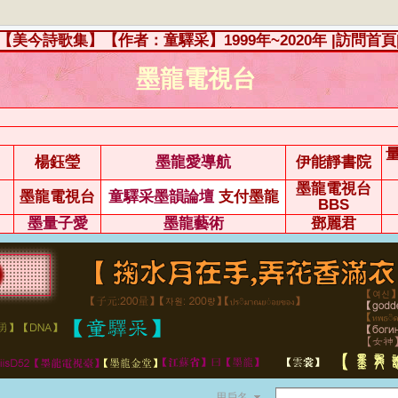
【美今詩歌集】【作者：童驛采】1999年~2020年
|訪問首頁
墨龍電視台
楊鈺瑩
墨龍愛導航
伊能靜書院
墨龍電視台
墨龍電視台
童驛采墨韻論壇
支付墨龍
BBS
墨量子愛
墨龍藝術
鄧麗君
用戶名