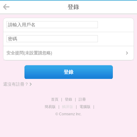
登錄
安全提問(未設置請忽略)
登錄
還沒有註冊？
首頁
|
登錄
|
註冊
簡易版
|
觸屏版
|
電腦版
|
© Comsenz Inc.