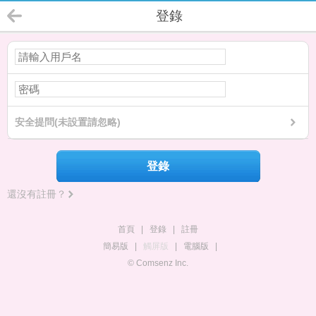
登錄
安全提問(未設置請忽略)
登錄
還沒有註冊？
首頁
|
登錄
|
註冊
簡易版
|
觸屏版
|
電腦版
|
© Comsenz Inc.