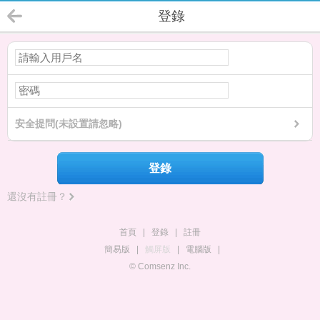
登錄
安全提問(未設置請忽略)
登錄
還沒有註冊？
首頁
|
登錄
|
註冊
簡易版
|
觸屏版
|
電腦版
|
© Comsenz Inc.