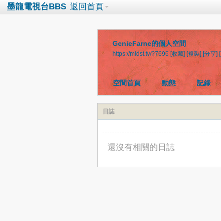
墨龍電視台BBS
返回首頁
GenieFarne的個人空間
https://mldst.tv/?7696
[收藏]
[複製]
[分享]
空間首頁
動態
記錄
日誌
還沒有相關的日誌