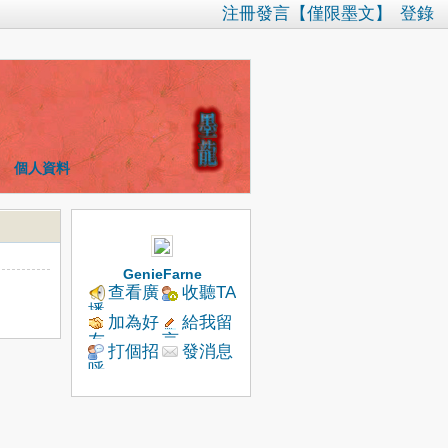
注冊發言【僅限墨文】
登錄
個人資料
GenieFarne
查看廣
收聽TA
播
加為好
給我留
友
言
打個招
發消息
呼