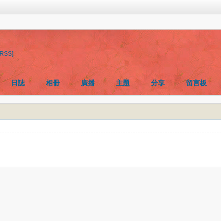
[RSS]
日誌
相冊
廣播
主題
分享
留言板