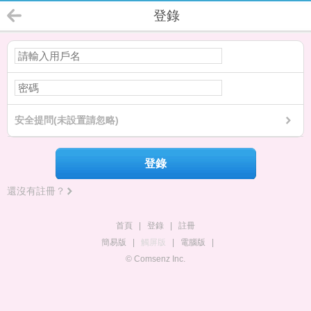
登錄
安全提問(未設置請忽略)
登錄
還沒有註冊？
首頁
|
登錄
|
註冊
簡易版
|
觸屏版
|
電腦版
|
© Comsenz Inc.