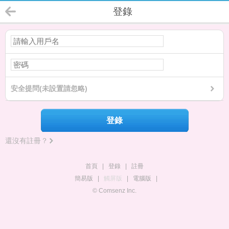
登錄
安全提問(未設置請忽略)
登錄
還沒有註冊？
首頁
|
登錄
|
註冊
簡易版
|
觸屏版
|
電腦版
|
© Comsenz Inc.