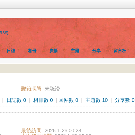
[RSS]
日誌
相冊
廣播
主題
分享
留言板
郵箱狀態
未驗證
|
日誌數 0
|
相冊數 0
|
回帖數 0
|
主題數 10
|
分享數 0
最後訪問
2026-1-26 00:28