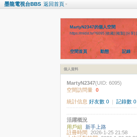
墨龍電視台BBS
返回首頁
MartyN2347的個人空間
https://mldst.tv/?6095
[收藏]
[複製]
[分享]
空間首頁
動態
記錄
個人資料
MartyN2347
(UID: 6095)
空間訪問量
0
統計信息
好友數 0
|
記錄數 0
活躍概況
用戶組
新手上路
註冊時間
2026-1-25 21:58