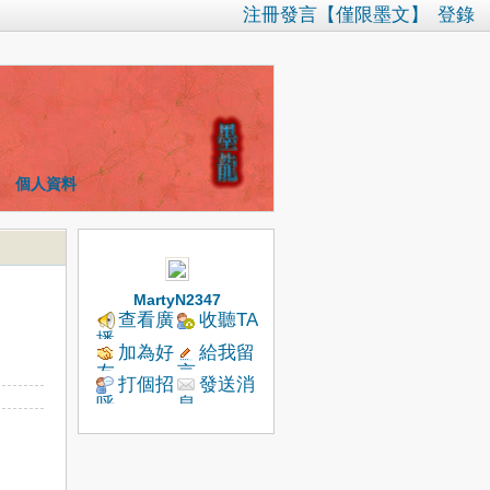
注冊發言【僅限墨文】
登錄
個人資料
MartyN2347
查看廣
收聽TA
播
加為好
給我留
友
言
打個招
發送消
呼
息