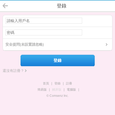
登錄
安全提問(未設置請忽略)
登錄
還沒有註冊？
首頁
|
登錄
|
註冊
簡易版
|
觸屏版
|
電腦版
|
© Comsenz Inc.