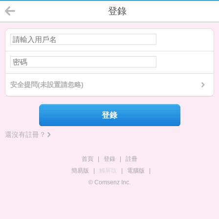
登錄
安全提問(未設置請忽略)
登錄
還沒有註冊？
首頁
|
登錄
|
註冊
簡易版
|
觸屏版
|
電腦版
|
© Comsenz Inc.