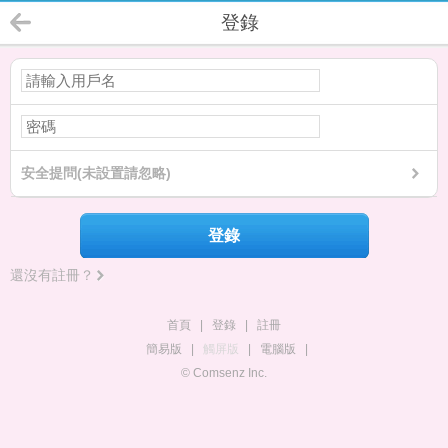
登錄
安全提問(未設置請忽略)
登錄
還沒有註冊？
首頁
|
登錄
|
註冊
簡易版
|
觸屏版
|
電腦版
|
© Comsenz Inc.