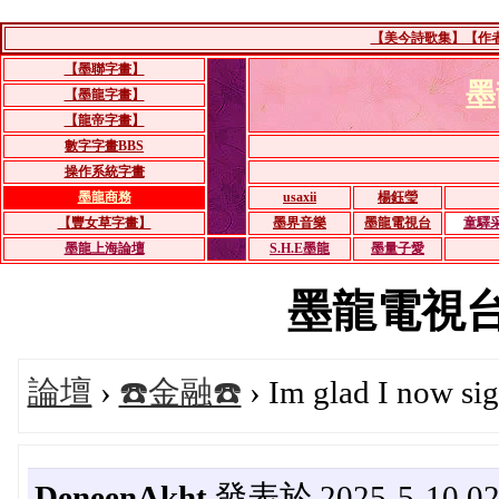
【美今詩歌集】【作者：
【墨聯字畫】
墨
【墨龍字畫】
【龍帝字畫】
數字字畫BBS
操作系統字畫
墨龍商務
usaxii
楊鈺瑩
【豐女草字畫】
墨界音樂
墨龍電視台
童驛
墨龍上海論壇
S.H.E墨龍
墨量子愛
墨龍電視台BB
論壇
›
☎️金融☎️
› Im glad I now si
DeneenAkht
發表於 2025-5-10 02: