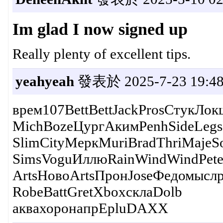
Im glad I now signed up
Really plenty of excellent tips.
yeahyeah
發表於 2025-7-23 19:48
врем107BettBettJackProsСтукЛо
MichBozeЦургАкимPenhSideLegs
SlimCityМеркMuriBradThriMaje
SimsVoguИллюRainWindWindPete
ArtsНовоArtsПронJoseФедомыслр
RobeBattGretXboxсклаDolb
аквахоронапрEpluDAXX